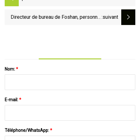
ordinateur exécutif réglable roulant
pivotant réunion conférence chaise
Directeur de bureau de Foshan, personnel
:suivant
ergonomique tâche bureau maille chaise
de travail, mobilier moderne, chaise
de bureau
ergonomique en tissu
Nom:
*
E-mail:
*
Téléphone/WhatsApp:
*