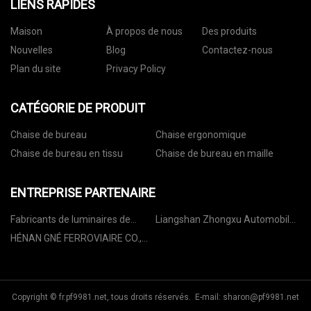
LIENS RAPIDES
Maison
À propos de nous
Des produits
Nouvelles
Blog
Contactez-nous
Plan du site
Privacy Policy
CATÉGORIE DE PRODUIT
Chaise de bureau
Chaise ergonomique
Chaise de bureau en tissu
Chaise de bureau en maille
ENTREPRISE PARTENAIRE
Fabricants de luminaires de
Liangshan Zhongxu Automobiles
soudage en Chine
Commerce Cie, Ltd.
HÉNAN GNÉ FERROVIAIRE CO.,
LTD.
Copyright © fr.pf9981.net, tous droits réservés. E-mail:
sharon@pf9981.net