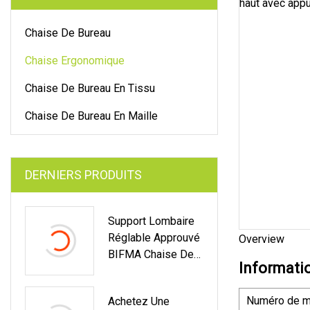
Chaise De Bureau
Chaise Ergonomique
Chaise De Bureau En Tissu
Chaise De Bureau En Maille
DERNIERS PRODUITS
Support Lombaire
Réglable Approuvé
Overview
BIFMA Chaise De
Informati
Réunion Moderne
Mobilier De Bureau
Numéro de m
Achetez Une
Offre Spéciale