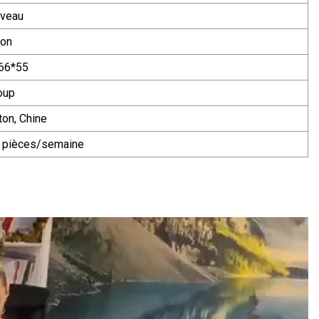
veau
ton
66*55
oup
ton, Chine
 pièces/semaine