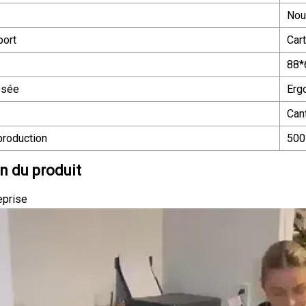
Nou
port
Car
88*
osée
Erg
Can
production
500
n du produit
reprise