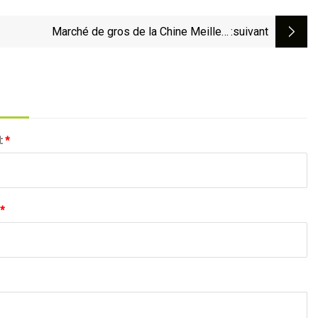
Marché de gros de la Chine Meilleur
:suivant
Cadeira/Silla/Course
ormatique/Gamer/Jeu/Chaises de jeu Prix pour
Ascenseur/Inclinable/Pivotant/Bureau/Dossier
haut/Ergonomique
l:
*
*