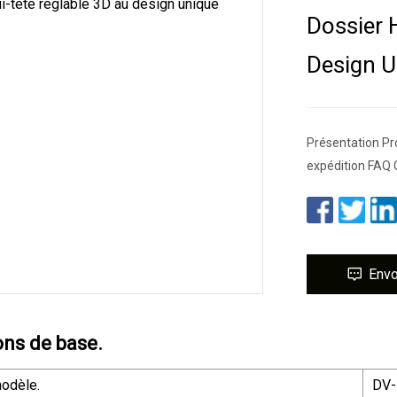
Dossier 
Design U
Présentation Pro
expédition FAQ Q
Env
ons de base.
odèle.
DV-