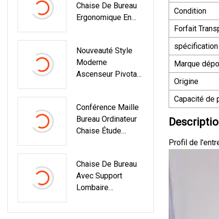
Chaise De Bureau
Condition
Ergonomique En
Forfait Trans
Ligne Pour Les
Personnes De
spécification
Nouveauté Style
Grande Taille
Moderne
Marque dép
Ascenseur Pivotant
Origine
Ergonomique Sihoo
V1 Ordinateur Haut
Capacité de 
Conférence Maille
Dossier
Bureau Ordinateur
Descriptio
Confortable Maille
Chaise Étude
Chaise De Bureau
Personnel Visiteur
Profil de l'ent
Exécutif
Formation
Chaise De Bureau
Pivotante Maison
Avec Support
Bureau Chaises
Lombaire
Ergonomique Et
Rabattable