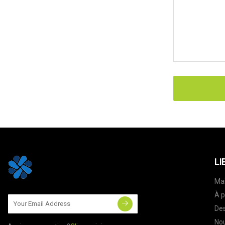
LI
Ma
À p
Des
Nou