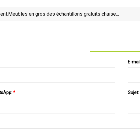
ent:
Meubles en gros des échantillons gratuits chaise
de bureau ergonomique en maille chaise de travail
de bureau d'ordinateur
inf
E-mai
tsApp:
*
Sujet: