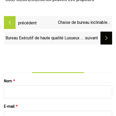
Chaise de bureau inclinable
précédent:
ergonomique bon marché en
tissu à mailles complètes
Bureau Exécutif de haute qualité Luxueux et
:suivant
avec appui-tête
confortable Chaise de bureau en cuir ou en
tissu Chaise de bureau ergonomique Chaise
suspendue Personnalisation de base
Nom:
*
E-mail:
*